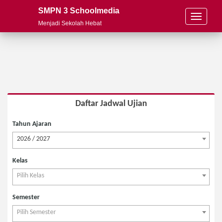
SMPN 3 Schoolmedia
T
Menjadi Sekolah Hebat
o
g
g
l
e
n
a
v
Daftar Jadwal Ujian
i
g
Tahun Ajaran
a
t
2026 / 2027
i
o
Kelas
n
Pilih Kelas
Semester
Pilih Semester